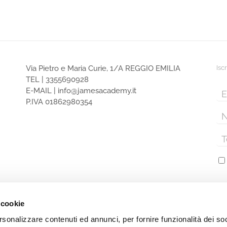
Via Pietro e Maria Curie, 1/A REGGIO EMILIA
Isc
TEL |
3355690928
E-MAIL |
info@jamesacademy.it
P.IVA 01862980354
 cookie
rsonalizzare contenuti ed annunci, per fornire funzionalità dei so