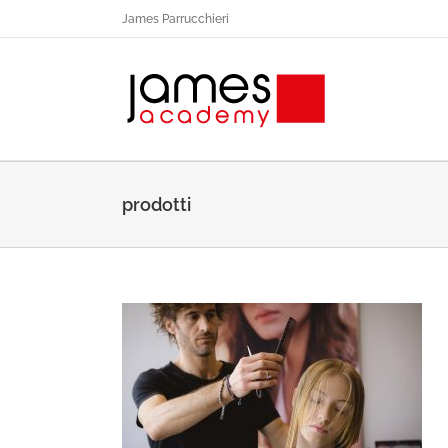
Salta
James Parrucchieri
al
contenuto
prodotti