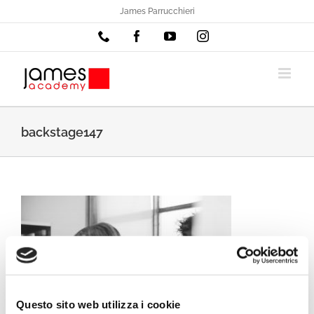
Salta
James Parrucchieri
al
Phone
Facebook
YouTube
Instagram
contenuto
backstage147
Questo sito web utilizza i cookie