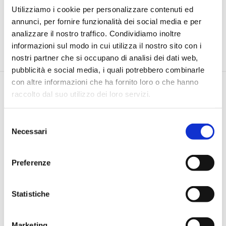
Utilizziamo i cookie per personalizzare contenuti ed
annunci, per fornire funzionalità dei social media e per
analizzare il nostro traffico. Condividiamo inoltre
informazioni sul modo in cui utilizza il nostro sito con i
nostri partner che si occupano di analisi dei dati web,
pubblicità e social media, i quali potrebbero combinarle
con altre informazioni che ha fornito loro o che hanno
raccolto dal suo utilizzo dei loro servizi.
Selezione
Necessari
del
consenso
Via Pietro e Maria Curie, 1/A REGGIO EMILIA
TEL |
3355690928
Preferenze
E-MAIL |
info@jamesacademy.it
P.IVA 01862980354
Statistiche
Iscriviti alla Newsletter
Marketing