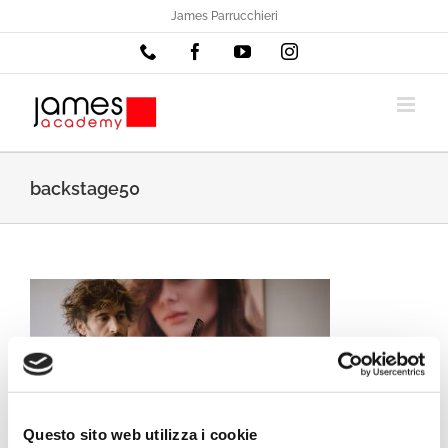
Salta
James Parrucchieri
al
Phone
Facebook
YouTube
Instagram
contenuto
backstage50
Questo sito web utilizza i cookie