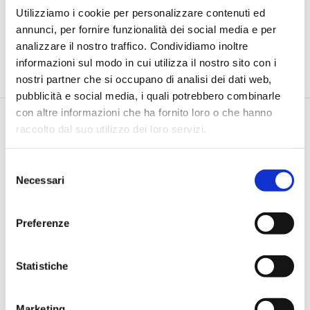
Utilizziamo i cookie per personalizzare contenuti ed
annunci, per fornire funzionalità dei social media e per
analizzare il nostro traffico. Condividiamo inoltre
informazioni sul modo in cui utilizza il nostro sito con i
nostri partner che si occupano di analisi dei dati web,
pubblicità e social media, i quali potrebbero combinarle
con altre informazioni che ha fornito loro o che hanno
raccolto dal suo utilizzo dei loro servizi.
Selezione
Necessari
del
consenso
Via Pietro e Maria Curie, 1/A REGGIO EMILIA
TEL |
3355690928
Preferenze
E-MAIL |
info@jamesacademy.it
P.IVA 01862980354
Statistiche
Iscriviti alla Newsletter
Marketing