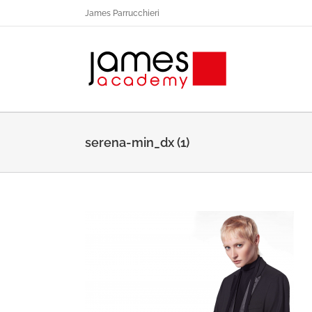
Salta
James Parrucchieri
al
contenuto
serena-min_dx (1)