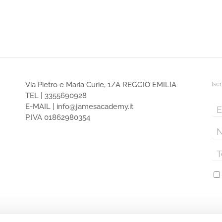
Via Pietro e Maria Curie, 1/A REGGIO EMILIA
Isc
TEL |
3355690928
E-MAIL |
info@jamesacademy.it
P.IVA 01862980354