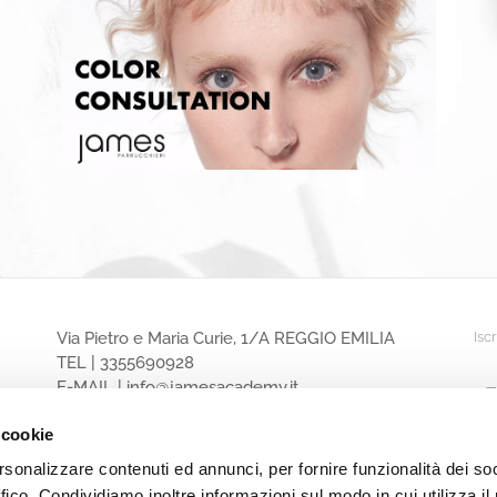
Via Pietro e Maria Curie, 1/A REGGIO EMILIA
Isc
TEL |
3355690928
E-MAIL |
info@jamesacademy.it
P.IVA 01862980354
 cookie
rsonalizzare contenuti ed annunci, per fornire funzionalità dei so
ffico. Condividiamo inoltre informazioni sul modo in cui utilizza il 