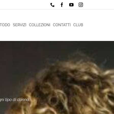
Phone
Facebook
YouTube
Instagram
ETODO
SERVIZI
COLLEZIONI
CONTATTI
CLUB
N
ni tipo di donna,