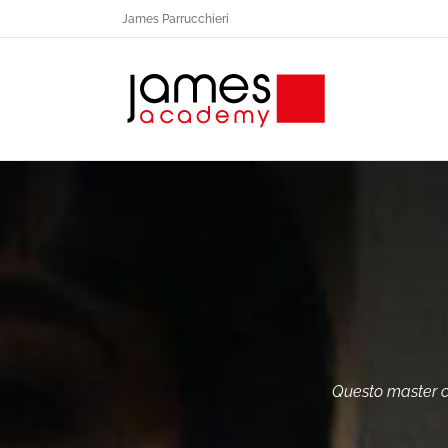
Salta
James Parrucchieri
al
contenuto
Questo master ci