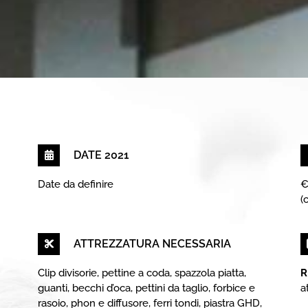
DATE 2021
Date da definire
€
(
ATTREZZATURA NECESSARIA
Clip divisorie, pettine a coda, spazzola piatta,
R
guanti, becchi d’oca, pettini da taglio, forbice e
a
rasoio, phon e diffusore, ferri tondi, piastra GHD,