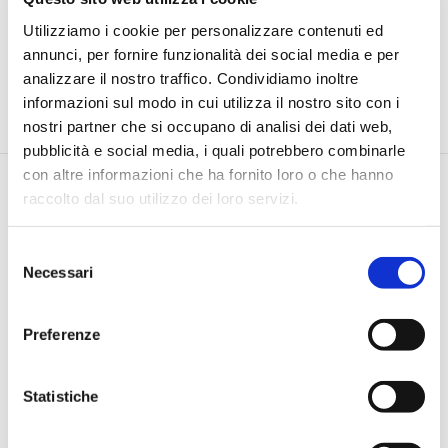
Utilizziamo i cookie per personalizzare contenuti ed
annunci, per fornire funzionalità dei social media e per
analizzare il nostro traffico. Condividiamo inoltre
informazioni sul modo in cui utilizza il nostro sito con i
nostri partner che si occupano di analisi dei dati web,
pubblicità e social media, i quali potrebbero combinarle
con altre informazioni che ha fornito loro o che hanno
raccolto dal suo utilizzo dei loro servizi.
Selezione
Necessari
del
consenso
Via Pietro e Maria Curie, 1/A REGGIO EMILIA
TEL |
3355690928
Preferenze
E-MAIL |
info@jamesacademy.it
P.IVA 01862980354
Statistiche
Iscriviti alla Newsletter