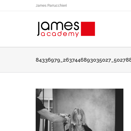
Salta
James Parrucchieri
al
contenuto
84336979_2637446893035027_502788