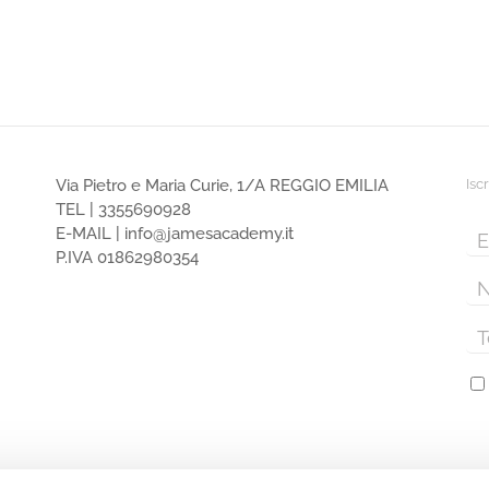
Via Pietro e Maria Curie, 1/A REGGIO EMILIA
Isc
TEL |
3355690928
E-MAIL |
info@jamesacademy.it
P.IVA 01862980354