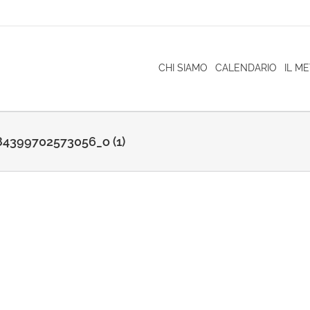
CHI SIAMO
CALENDARIO
IL M
4399702573056_o (1)