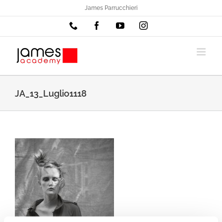
Salta
James Parrucchieri
al
Phone
Facebook
YouTube
Instagram
contenuto
JA_13_Luglio1118