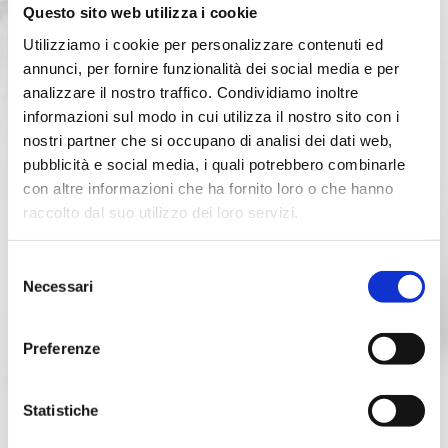
Contatta l’accademia
Questo sito web utilizza i cookie
Utilizziamo i cookie per personalizzare contenuti ed
Attestato
annunci, per fornire funzionalità dei social media e per
analizzare il nostro traffico. Condividiamo inoltre
a fine corso verrà rilasciato ad ogni partecipante un
informazioni sul modo in cui utilizza il nostro sito con i
attestato di partecipazione utile ad arricchire il proprio
nostri partner che si occupano di analisi dei dati web,
curriculum professionale.
pubblicità e social media, i quali potrebbero combinarle
con altre informazioni che ha fornito loro o che hanno
raccolto dal suo utilizzo dei loro servizi.
Selezione
Necessari
del
consenso
Preferenze
Statistiche