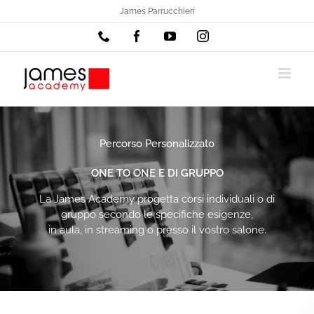
Salta
James Parrucchieri
al
Phone
Facebook
YouTube
Instagram
contenuto
Percorso Personalizzato
ONE TO ONE E DI GRUPPO
La James Academy progetta corsi individuali o di
gruppo secondo le specifiche esigenze,
in aula, in streaming o presso il vostro salone.