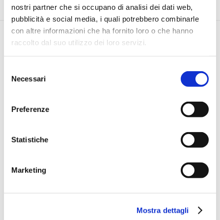
nostri partner che si occupano di analisi dei dati web,
pubblicità e social media, i quali potrebbero combinarle
con altre informazioni che ha fornito loro o che hanno
raccolto dal suo utilizzo dei loro servizi.
Selezione
Necessari
del
consenso
Via Pietro e Maria Curie, 1/A REGGIO EMILIA
TEL |
3355690928
Preferenze
E-MAIL |
info@jamesacademy.it
P.IVA 01862980354
Statistiche
Iscriviti alla Newsletter
Marketing
Mostra dettagli