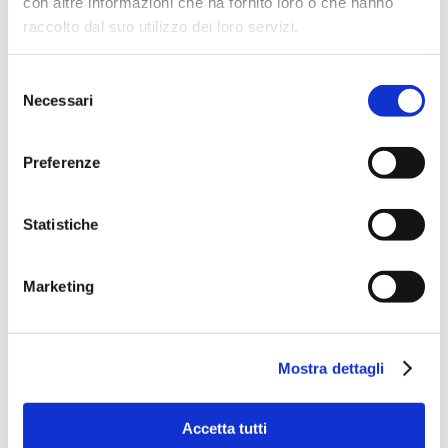
con altre informazioni che ha fornito loro o che hanno
raccolto dal suo utilizzo dei loro servizi.
Selezione
Necessari
del
consenso
Via Pietro e Maria Curie, 1/A REGGIO EMILIA
TEL |
3355690928
Preferenze
E-MAIL |
info@jamesacademy.it
P.IVA 01862980354
Statistiche
Iscriviti alla Newsletter
Marketing
Mostra dettagli
Accetta tutti