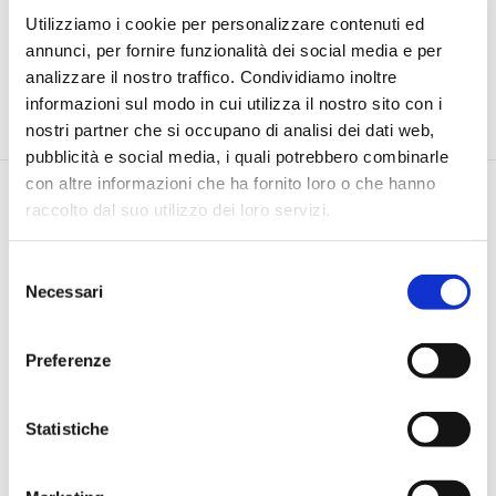
Utilizziamo i cookie per personalizzare contenuti ed
annunci, per fornire funzionalità dei social media e per
analizzare il nostro traffico. Condividiamo inoltre
informazioni sul modo in cui utilizza il nostro sito con i
nostri partner che si occupano di analisi dei dati web,
pubblicità e social media, i quali potrebbero combinarle
con altre informazioni che ha fornito loro o che hanno
raccolto dal suo utilizzo dei loro servizi.
Selezione
Necessari
del
consenso
Via Pietro e Maria Curie, 1/A REGGIO EMILIA
TEL |
3355690928
Preferenze
E-MAIL |
info@jamesacademy.it
P.IVA 01862980354
Statistiche
Iscriviti alla Newsletter