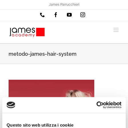
Salta
James Parrucchieri
al
Phone
Facebook
YouTube
Instagram
contenuto
metodo-james-hair-system
Questo sito web utilizza i cookie