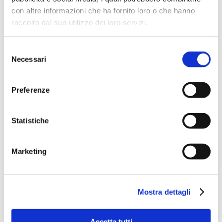
con altre informazioni che ha fornito loro o che hanno
raccolto dal suo utilizzo dei loro servizi.
MODA
Selezione
Necessari
del
consenso
Preferenze
Statistiche
Marketing
Mostra dettagli
I MANAGERIALI – LIFE SKILLS
Accetta tutti