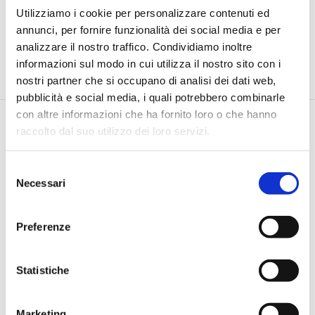
Utilizziamo i cookie per personalizzare contenuti ed
annunci, per fornire funzionalità dei social media e per
analizzare il nostro traffico. Condividiamo inoltre
informazioni sul modo in cui utilizza il nostro sito con i
nostri partner che si occupano di analisi dei dati web,
pubblicità e social media, i quali potrebbero combinarle
con altre informazioni che ha fornito loro o che hanno
raccolto dal suo utilizzo dei loro servizi.
Selezione
Necessari
del
consenso
Via Pietro e Maria Curie, 1/A REGGIO EMILIA
TEL |
3355690928
Preferenze
E-MAIL |
info@jamesacademy.it
P.IVA 01862980354
Statistiche
Iscriviti alla Newsletter
Marketing