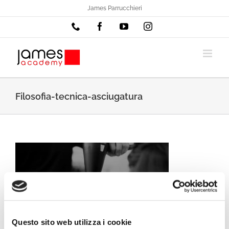
Salta
James Parrucchieri
al
Phone
Facebook
YouTube
Instagram
contenuto
Filosofia-tecnica-asciugatura
Questo sito web utilizza i cookie