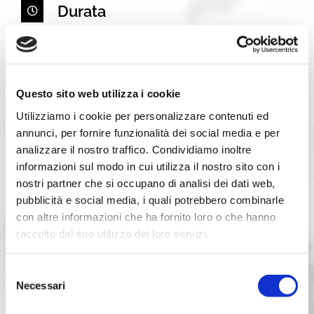
Durata
dalle ore 10.00 alle ore 12.30
Date
Questo sito web utilizza i cookie
1 semestre collezione p/e
– 16 Marzo 2020
Utilizziamo i cookie per personalizzare contenuti ed
annunci, per fornire funzionalità dei social media e per
2 semestre collezione a/i
– 14 Settembre 2020
analizzare il nostro traffico. Condividiamo inoltre
informazioni sul modo in cui utilizza il nostro sito con i
Format
nostri partner che si occupano di analisi dei dati web,
visivo Tagli, Colori e Styling su modelle
pubblicità e social media, i quali potrebbero combinarle
con altre informazioni che ha fornito loro o che hanno
Prezzo
raccolto dal suo utilizzo dei loro servizi.
€ 110 + IVA
Selezione
Necessari
del
Attestato
consenso