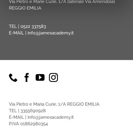
Via Pietro e Marie Curie, 1/A (laterale Via Amendola)
REGGIO EMILIA
TEL |
0522 337583
E-MAIL |
info@jamesacademy.it
Via Pietro e Maria Curie, 1/A REGGIO EMILIA
TEL |
3355690928
E-MAIL |
info@jamesacademy.it
P.IVA 01862980354