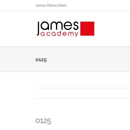
Salta
James Parrucchieri
al
contenuto
0125
0125