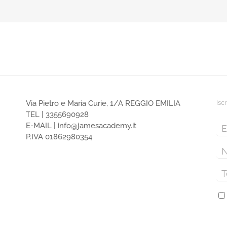
Via Pietro e Maria Curie, 1/A REGGIO EMILIA
Isc
TEL |
3355690928
E-MAIL |
info@jamesacademy.it
P.IVA 01862980354