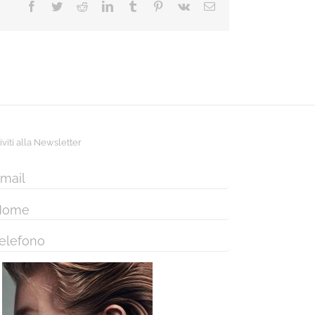
Facebook
Twitter
Reddit
LinkedIn
Tumblr
Pinterest
Vk
Email
riviti alla Newsletter