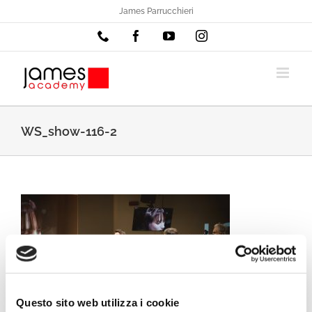
Salta
James Parrucchieri
al
Phone
Facebook
YouTube
Instagram
contenuto
WS_show-116-2
Questo sito web utilizza i cookie