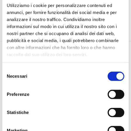
Utilizziamo i cookie per personalizzare contenuti ed
annunci, per fornire funzionalità dei social media e per
analizzare il nostro traffico. Condividiamo inoltre
informazioni sul modo in cui utilizza il nostro sito con i
nostri partner che si occupano di analisi dei dati web,
pubblicità e social media, i quali potrebbero combinarle
con altre informazioni che ha fornito loro o che hanno
raccolto dal suo utilizzo dei loro servizi.
Selezione
Necessari
del
consenso
Via Pietro e Maria Curie, 1/A REGGIO EMILIA
TEL |
3355690928
Preferenze
E-MAIL |
info@jamesacademy.it
P.IVA 01862980354
Statistiche
Iscriviti alla Newsletter
Marketing