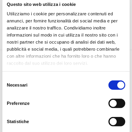
Questo sito web utilizza i cookie
Utilizziamo i cookie per personalizzare contenuti ed
annunci, per fornire funzionalità dei social media e per
analizzare il nostro traffico. Condividiamo inoltre
informazioni sul modo in cui utilizza il nostro sito con i
nostri partner che si occupano di analisi dei dati web,
pubblicità e social media, i quali potrebbero combinarle
con altre informazioni che ha fornito loro o che hanno
raccolto dal suo utilizzo dei loro servizi.
Selezione
Necessari
del
consenso
Via Pietro e Maria Curie, 1/A REGGIO EMILIA
TEL |
3355690928
Preferenze
E-MAIL |
info@jamesacademy.it
P.IVA 01862980354
Statistiche