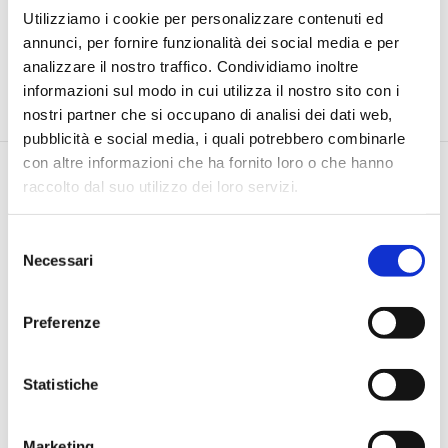
Utilizziamo i cookie per personalizzare contenuti ed
annunci, per fornire funzionalità dei social media e per
analizzare il nostro traffico. Condividiamo inoltre
informazioni sul modo in cui utilizza il nostro sito con i
nostri partner che si occupano di analisi dei dati web,
pubblicità e social media, i quali potrebbero combinarle
con altre informazioni che ha fornito loro o che hanno
raccolto dal suo utilizzo dei loro servizi.
Selezione
Necessari
del
consenso
Via Pietro e Maria Curie, 1/A REGGIO EMILIA
TEL |
3355690928
Preferenze
E-MAIL |
info@jamesacademy.it
P.IVA 01862980354
Statistiche
Iscriviti alla Newsletter
Marketing