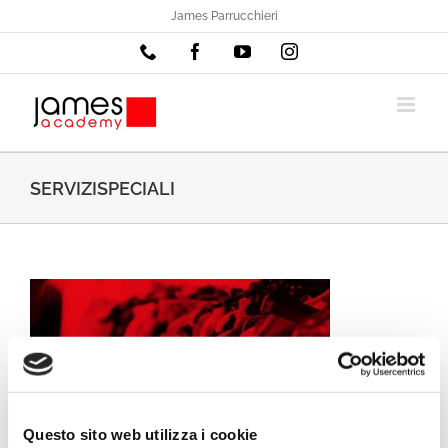
Salta
James Parrucchieri
al
Phone
Facebook
YouTube
Instagram
contenuto
SERVIZISPECIALI
Questo sito web utilizza i cookie