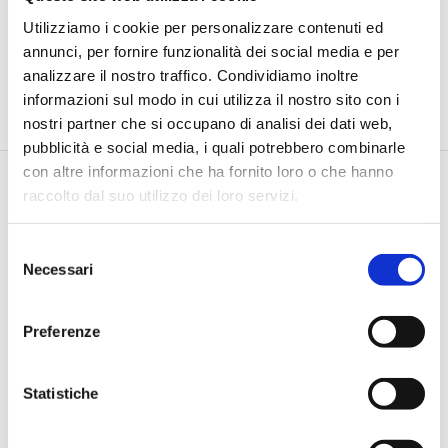
Utilizziamo i cookie per personalizzare contenuti ed
annunci, per fornire funzionalità dei social media e per
analizzare il nostro traffico. Condividiamo inoltre
informazioni sul modo in cui utilizza il nostro sito con i
nostri partner che si occupano di analisi dei dati web,
pubblicità e social media, i quali potrebbero combinarle
con altre informazioni che ha fornito loro o che hanno
raccolto dal suo utilizzo dei loro servizi.
Selezione
Necessari
del
consenso
Via Pietro e Maria Curie, 1/A REGGIO EMILIA
TEL |
3355690928
Preferenze
E-MAIL |
info@jamesacademy.it
P.IVA 01862980354
Statistiche
Iscriviti alla Newsletter