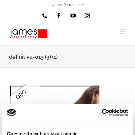
Salta
James Parrucchieri
al
Phone
Facebook
YouTube
Instagram
contenuto
definitiva-013 (3) (1)
Questo sito web utilizza i cookie